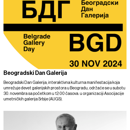
Beogradski Dan Galerija
Beogradski Dan Galerija, interaktivna kulturna manifestacija koja
umrežuje devet galerijskih prostora u Beogradu, održaće se u subotu
30. novembra sa početkom u 12:00 časova. u organizaciji Asocijacije
umetničkih galerija Srbije (AUGS).