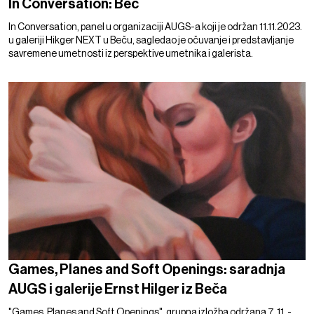
In Conversation: Beč
In Conversation, panel u organizaciji AUGS-a koji je održan 11.11.2023.
u galeriji Hikger NEXT u Beču, sagledao je očuvanje i predstavljanje
savremene umetnosti iz perspektive umetnika i galerista.
Games, Planes and Soft Openings: saradnja
AUGS i galerije Ernst Hilger iz Beča
"Games, Planes and Soft Openings", grupna izložba održana 7. 11. -