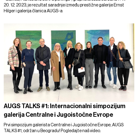
20. 12. 2023, je rezultat saradnje između prestižne galerije Ernst
Hilger i galerija članica AUGS-a
AUGS TALKS #1: Internacionalni simpozijum
galerija Centralne i Jugoistočne Evrope
Prvi simpozijum galerista Centralne i Jugoistočne Evrope, AUGS
TALKS #1, održan u Beogradu! Pogledajte naš video.