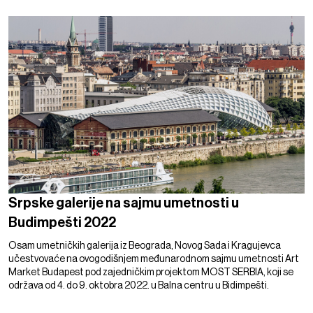
Srpske galerije na sajmu umetnosti u
Budimpešti 2022
Osam umetničkih galerija iz Beograda, Novog Sada i Kragujevca
učestvovaće na ovogodišnjem međunarodnom sajmu umetnosti Art
Market Budapest pod zajedničkim projektom MOST SERBIA, koji se
održava od 4. do 9. oktobra 2022. u Balna centru u Bidimpešti.