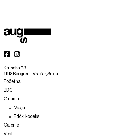
Krunska 73
11118 Beograd - Vračar, Srbija
Početna
BDG
O nama
Misija
Etički kodeks
Galerije
Vesti