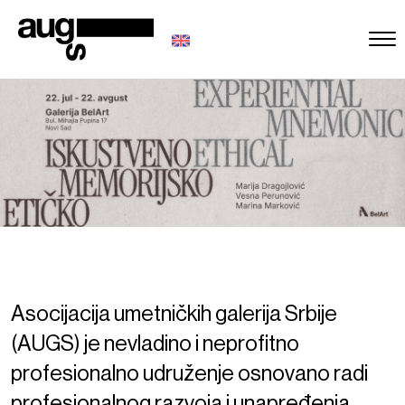
Asocijacija umetničkih galerija Srbije
(AUGS) je nevladino i neprofitno
profesionalno udruženje osnovano radi
profesionalnog razvoja i unapređenja