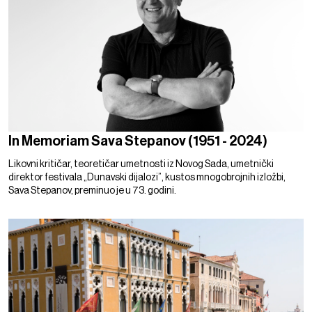
In Memoriam Sava Stepanov (1951 - 2024)
Likovni kritičar, teoretičar umetnosti iz Novog Sada, umetnički
direktor festivala „Dunavski dijalozi”, kustos mnogobrojnih izložbi,
Sava Stepanov, preminuo je u 73. godini.