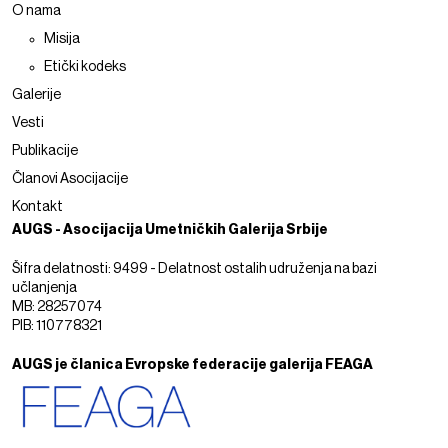
O nama
Misija
Etički kodeks
Galerije
Vesti
Publikacije
Članovi Asocijacije
Kontakt
AUGS - Asocijacija Umetničkih Galerija Srbije
Šifra delatnosti: 9499 - Delatnost ostalih udruženja na bazi
učlanjenja
MB: 28257074
PIB: 110778321
AUGS je članica Evropske federacije galerija FEAGA