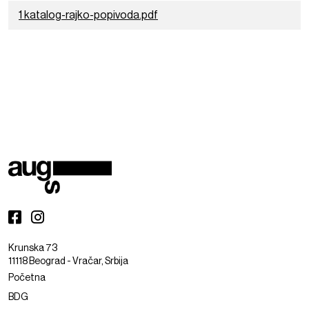
1 katalog-rajko-popivoda.pdf
Krunska 73
11118 Beograd - Vračar, Srbija
Početna
BDG