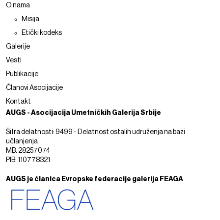
O nama
Misija
Etički kodeks
Galerije
Vesti
Publikacije
Članovi Asocijacije
Kontakt
AUGS - Asocijacija Umetničkih Galerija Srbije
Šifra delatnosti: 9499 - Delatnost ostalih udruženja na bazi
učlanjenja
MB: 28257074
PIB: 110778321
AUGS je članica Evropske federacije galerija FEAGA