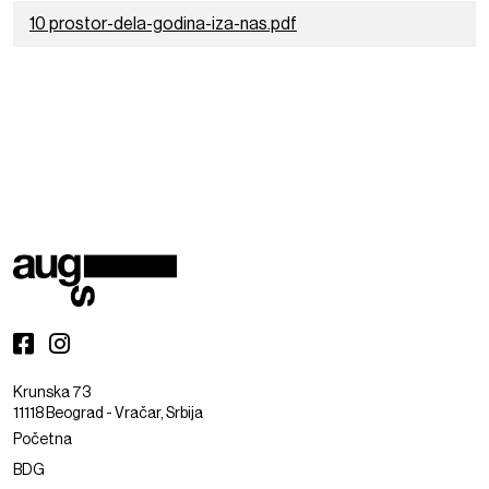
10 prostor-dela-godina-iza-nas.pdf
Krunska 73
11118 Beograd - Vračar, Srbija
Početna
BDG