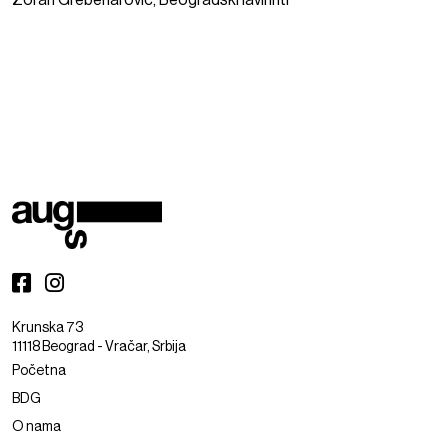
Zoran Grebenarović, Beogradski lavirinti
Krunska 73
11118 Beograd - Vračar, Srbija
Početna
BDG
O nama