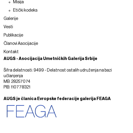
Misija
Etički kodeks
Galerije
Vesti
Publikacije
Članovi Asocijacije
Kontakt
AUGS - Asocijacija Umetničkih Galerija Srbije
Šifra delatnosti: 9499 - Delatnost ostalih udruženja na bazi
učlanjenja
MB: 28257074
PIB: 110778321
AUGS je članica Evropske federacije galerija FEAGA