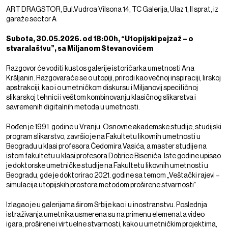
ART DRAGSTOR, Bul.Vudroa Vilsona 14, TC Galerija, Ulaz 1, II sprat, iz
garaže sector A
Subota, 30.05.2026. od 18:00h, “Utopijski pejzaž – o
stvaralaštvu”, sa Miljanom Stevanovićem
Razgovor će voditi kustos galerije istoričarka umetnosti Ana
Kršljanin. Razgovaraće se o utopiji, prirodi kao večnoj inspiraciji, lirskoj
apstrakciji, kao i o umetničkom diskursu i Miljanovij specifičnoj
slikarskoj tehnici i veštom kombinovanju klasičnog slikarstva i
savremenih digitalnih metoda u umetnosti.
Rođen je 1991. godine u Vranju. Osnovne akademske studije, studijski
program slikarstvo, završio je na Fakultetu likovnih umetnosti u
Beogradu u klasi profesora Čedomira Vasića, a master studije na
istom fakultetu u klasi profesora Dobrice Bisenića. Iste godine upisao
je doktorske umetničke studije na Fakultetu likovnih umetnosti u
Beogradu, gde je doktorirao 2021. godine sa temom „Veštački rajevi –
simulacija utopijskih prostora metodom proširene stvarnosti“.
Izlagao je u galerijama širom Srbije kao i u inostranstvu. Poslednja
istraživanja umetnika usmerena su na primenu elemenata video
igara, proširene i virtuelne stvarnosti, kako u umetničkim projektima,