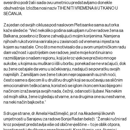
svesrdno podržali i sada ovu umetnicu predstavljamo donekle
obuhvatnije. Izložba nosi naziv TIHE NITI VREMENA ili UTKANO U
SEĆANJA.
Za jedan od svojih ciklusa pod naslovom Pletisanke sama autorka
kaže sledeće: “Već nekoliko godina sakupljam ručne radove žena sa
Balkana, posebno iz Bosne zahvaljujući mojim korijenima. Namjena
njihovih rukotvorina varirala je u zavisnosti od vremena i mjesta na
kojem su nastale. Ono što me motivisalo da u svom umjetničkom radu
dam važnost i upotrijebim ove radove, jeste moje kontinuirano
razmišljanje o našem regionu, koji je kroz vjekove preživio mnoge
sukobe, u kojima su muškarci išli u borbu, ponekad se ne vraćajući, dok
su žene ostajale da venu u isčekivanju, nadajući se povratku svojih
najmilijih. Zamišljam ove žene tokom neprospavanih suznih noći,
često same s djecom ili u društvu drugih koji se suočavaju sa sličnim
emocionalnim teškoćama, koristeći se iglom i koncem kao bijegom i
načinom izražavanja svojih nada, čežnji, odanosti i ljubavi. Na nekim
od mojih slika, žene izgledaju stvarne, a na drugima one su nestvarne,
na neki način bajkovite.“
S druge strane, dr Amela Hadžimejlić, prof. na Akademiji likovnih
umjetnosti u Sarajevu za radove Sonje Radan beleži: “Ženski ručni rad
kroz povijest predstavlja više od obične vještine – to je oblik otpora,