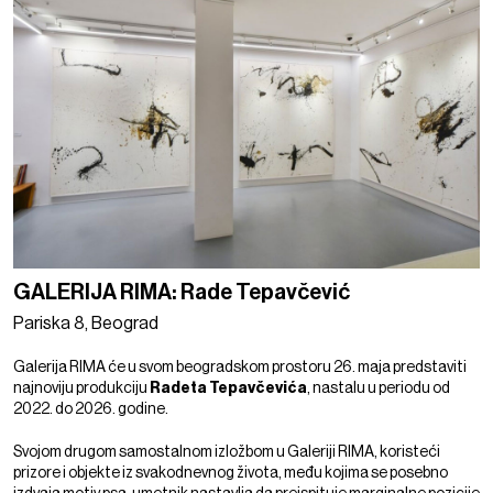
GALERIJA RIMA: Rade Tepavčević
Pariska 8, Beograd
Galerija RIMA će u svom beogradskom prostoru 26. maja predstaviti
najnoviju produkciju
Radeta Tepavčevića
, nastalu u periodu od
2022. do 2026. godine.
Svojom drugom samostalnom izložbom u Galeriji RIMA, koristeći
prizore i objekte iz svakodnevnog života, među kojima se posebno