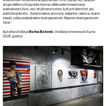
kreativnosti i društvene angažiranosti. Kroz tkanje, vez, šivanje i
druge oblike ručnog rada žene su oblikovale ne samo svoj
svakodnevni život, već i društvene norme, kulturni identitet, pa i
političke pokrete... Sonjine dame, princeze, seljanke, radnice, stare i
mlade, odišu podjednakim dostojanstvom. Nijemim dostojanstvom
žene.“
Autorka izložbe je
Borka Božović
. Izložba je otvorena do 5 juna
2026. godine.