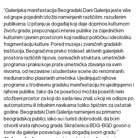
“Galerijska manifestacija Beogradski Dani Galerija jeste više
od grupe pojedinih izložbi namenjenih različitim, razuđenim
publikama. U pitanju je događaj koji daje doprinos kulturnom
životu grada, prepoznajući interes publike za zajedničkim
kulturnim i javnim prostorom koji nadilazi političku i ideološku
fragmentaciju kulture. Pored muzeja i zvaničnih gradskih
institucija, Beograd ima preko trideset aktivnih galerijskih
prostora različitih tipova, osnivačkih struktura, umetničkih
programa i praksi koje prate umetnička zbivanja na svim
nivoima, od nezavisne i studentske scene do renomiranih,
međunarodno plasiranih umetnika. Ujedinjujući njihove
programe u trodnevnu gradsku manifestaciju mi ujedinjujemo i
njihove publike, tako da će posetioci možda posetiti neki
izložbeni prostor za koji do sada nisu znali, u koji ne odlaze po
automatizmu ili tribalnim navikama toliko tipičnim za ostatak
godine. Beogradski Dani Galerija namenjeni su primarno
beogradskoj publici, iako su i turisti dobrodošli, da bi im
otvorili vrata njihovog grada. Skraćenica BDG-BGD govori o
tome da galerije posvećuju ovaj događaj svom gradu.”