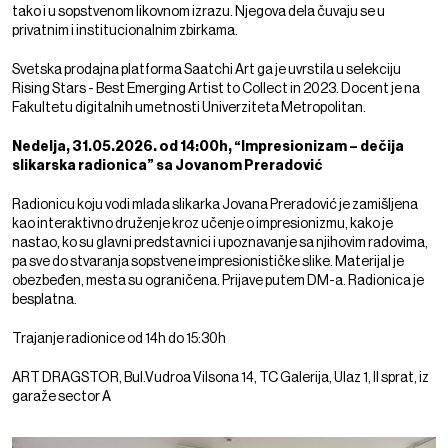
tako i u sopstvenom likovnom izrazu. Njegova dela čuvaju se u
privatnim i institucionalnim zbirkama.
Svetska prodajna platforma Saatchi Art ga je uvrstila u selekciju
Rising Stars - Best Emerging Artist to Collect in 2023. Docent je na
Fakultetu digitalnih umetnosti Univerziteta Metropolitan.
Nedelja, 31.05.2026. od 14:00h, “Impresionizam – dečija
slikarska radionica” sa Jovanom Preradović
Radionicu koju vodi mlada slikarka Jovana Preradović je zamišljena
kao interaktivno druženje kroz učenje o impresionizmu, kako je
nastao, ko su glavni predstavnici i upoznavanje sa njihovim radovima,
pa sve do stvaranja sopstvene impresionističke slike. Materijal je
obezbeđen, mesta su ograničena. Prijave putem DM-a. Radionica je
besplatna.
Trajanje radionice od 14h do 15:30h
ART DRAGSTOR, Bul.Vudroa Vilsona 14, TC Galerija, Ulaz 1, II sprat, iz
garaže sector A