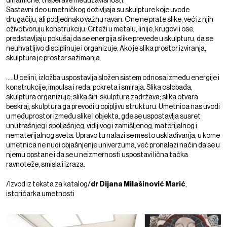
dinamične, treperave međuzavisnosti.
Sastavni deo umetničkog doživljaja su skulpture koje uvode
drugačiju, ali podjednako važnu ravan. One ne prate slike, već iz njih
oživotvoruju konstrukciju. Crteži u metalu, linije, krugovi i ose,
predstavljaju pokušaj da se energija slike prevede u skulpturu, da se
neuhvatljivo disciplinuje i organizuje. Ako je slika prostor izviranja,
skulptura je prostor sažimanja.
.....U celini, izložba uspostavlja složen sistem odnosa između energije i
konstrukcije, impulsa i reda, pokreta i smiraja. Slika oslobađa,
skulptura organizuje; slika širi, skulptura zadržava; slika otvara
beskraj, skulptura ga prevodi u opipljivu strukturu. Umetnica nas uvodi
u međuprostor između slike i objekta, gde se uspostavlja susret
unutrašnjeg i spoljašnjeg, vidljivog i zamišljenog, materijalnog i
nematerijalnog sveta. Upravo tu nalazi se mesto usklađivanja, u kome
umetnica ne nudi objašnjenje univerzuma, već pronalazi način da se u
njemu opstane i da se u neizmernosti uspostavi lična tačka
ravnoteže, smisla i izraza.
/Izvod iz teksta za katalog/
dr Dijana Milašinović Marić
,
istoričarka umetnosti