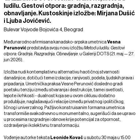
ludilu. Gestovi otpora: gradnja, razgradnja,
obnavljanje. Kustoskinje izložbe: Mirjana Dušić
i Ljuba Jovićević.
Bulevar Vojvode Bojovića 4, Beograd
Međunarodno afirmisana kanadsko-srpska umetnica
Vesna
Perunović
predstavlja svoju novu izložbu
Metod u ludilu. Gestovi
otpora: Gradnja. Razgradnja. Obnavljanje
. u Galeriji DOTS (21. maj — 27.
jun 2026).
Izložba nudi kontemplativnu alternativu haotičnoj stvarnosti
današnjice, dotičući teme izolacije, ranjivosti, podela, ljudskih prava i
pripadanja. Umetnička praksa Vesne Perunović dosledno gradi
poetsku tenziju između stvaranja i destrukcije, tame i svetlosti,
lepote i krhkosti - dualnost koja se u ovom ciklusu dodatno
produbljuje, naglašavajući relacije između privatnog i političkog,
ličnog i univerzalnog. Pažljivo konstruisanim formama umetnica
transformiše svakodnevno u monumentalno, sugerišući da se upravo
u procesima razgradnje i obnove krije potencijal za otpornost,
ozdravljenje i kolektivnu transformaciju.
Vođenje autorke teksta
Leonide Kovač
u subotu 30 maja u 15:00