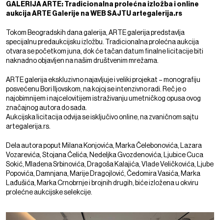
GALERIJA ARTE: Tradicionalna prolećna izložba i online
aukcija ARTE Galerije na WEB SAJTU artegalerija.rs
Tokom Beogradskih dana galerija, ARTE galerija predstavlja
specijalnu predaukcijsku izložbu. Tradicionalna prolećna aukcija
otvara se početkom juna, dok će tačan datum finalne licitacije biti
naknadno objavljen na našim društvenim mrežama.
ARTE galerija ekskluzivno najavljuje i veliki projekat – monografiju
posvećenu Bori Iljovskom, na kojoj se intenzivno radi. Reč je o
najobimnijem i najcelovitijem istraživanju umetničkog opusa ovog
značajnog autora do sada.
Aukcijska licitacija odvija se isključivo online, na zvaničnom sajtu
artegalerija.rs
.
Dela autora poput Milana Konjovića, Marka Čelebonovića, Lazara
Vozarevića, Stojana Ćelića, Nedeljka Gvozdenovića, Ljubice Cuca
Sokić, Mladena Srbinovića, Dragoša Kalajića, Vlade Veličkovića, Ljube
Popovića, Damnjana, Marije Dragojlović, Čedomira Vasića, Marka
Lađušića, Marka Crnobrnje i brojnih drugih, biće izložena u okviru
prolećne aukcijske selekcije.