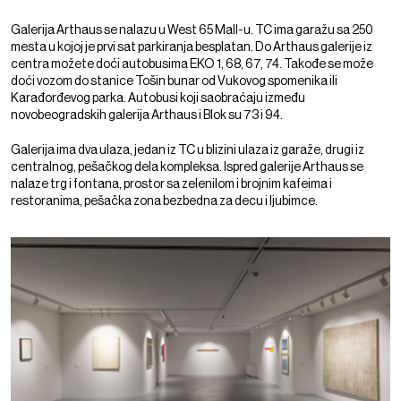
Galerija Arthaus se nalazu u West 65 Mall-u. TC ima garažu sa 250
mesta u kojoj je prvi sat parkiranja besplatan. Do Arthaus galerije iz
centra možete doći autobusima EKO 1, 68, 67, 74. Takođe se može
doći vozom do stanice Tošin bunar od Vukovog spomenika ili
Karađorđevog parka. Autobusi koji saobraćaju između
novobeogradskih galerija Arthaus i Blok su 73 i 94.
Galerija ima dva ulaza, jedan iz TC u blizini ulaza iz garaže, drugi iz
centralnog, pešačkog dela kompleksa. Ispred galerije Arthaus se
nalaze trg i fontana, prostor sa zelenilom i brojnim kafeima i
restoranima, pešačka zona bezbedna za decu i ljubimce.