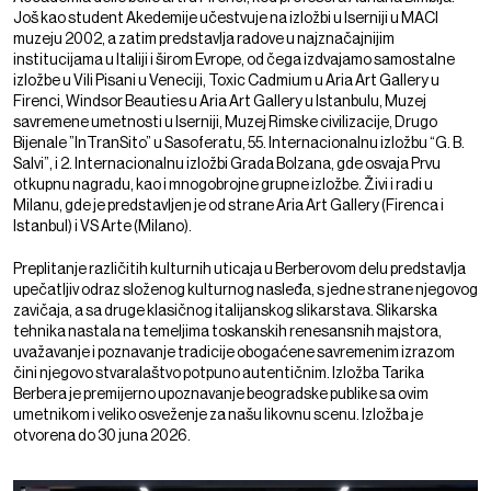
Još kao student Akedemije učestvuje na izložbi u Iserniji u MACI
muzeju 2002, a zatim predstavlja radove u najznačajnijim
institucijama u Italiji i širom Evrope, od čega izdvajamo samostalne
izložbe u Vili Pisani u Veneciji, Toxic Cadmium u Aria Art Gallery u
Firenci, Windsor Beauties u Aria Art Gallery u Istanbulu, Muzej
savremene umetnosti u Iserniji, Muzej Rimske civilizacije, Drugo
Bijenale ”InTranSito” u Sasoferatu, 55. Internacionalnu izložbu “G. B.
Salvi”, i 2. Internacionalnu izložbi Grada Bolzana, gde osvaja Prvu
otkupnu nagradu, kao i mnogobrojne grupne izložbe. Živi i radi u
Milanu, gde je predstavljen je od strane Aria Art Gallery (Firenca i
Istanbul) i VS Arte (Milano).
Preplitanje različitih kulturnih uticaja u Berberovom delu predstavlja
upečatljiv odraz složenog kulturnog nasleđa, s jedne strane njegovog
zavičaja, a sa druge klasičnog italijanskog slikarstava. Slikarska
tehnika nastala na temeljima toskanskih renesansnih majstora,
uvažavanje i poznavanje tradicije obogaćene savremenim izrazom
čini njegovo stvaralaštvo potpuno autentičnim. Izložba Tarika
Berbera je premijerno upoznavanje beogradske publike sa ovim
umetnikom i veliko osveženje za našu likovnu scenu. Izložba je
otvorena do 30 juna 2026.