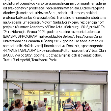
skulpture totemskog karaktera, monohromne i dominantne, rađene
od svakodnevnih predmeta i recikliranih materijala. Diplomirao je na
Akademiji umetnosti u Novom Sadu, odsek - slikarstvo, na klasi
profesorke Bosiljke Zirojević Lečić. Trenutno je na master studijama
na Akademiji umetnosti u Novom Sadu. Boravio je u rezidencijalnom
projektu Summer Academy of Fine Arts u Salzburgu 2015, prekARTe
‘24 rezidenciji u Gracu 2024. godine, kao i na razmeni studenata
(ERASMUS PROGRAM) na Faculdad de Bellas Artes, Alonso Cano,
Universidad de Granada, u Španiji 2017. godine. Do sada je imao 20
samostalnih izložbi u zemlji i inostranstvu. Dobitnik je prve nagrade
44. "PALETA MLADIH" Likovna galerija Kulturnog centra Vrbas. Član
je SULUV-a od 2021. godine. Od značajnijih izložbi izdvaja izložbe u
Trstu, Budimpešti, Temišvaru i Parizu.