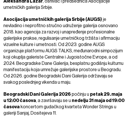
Aleksandra Lazar
, osnivač i predsednica Asocijacije
umetničkih galerija Srbije.
Asocijacija umetničkih galerija Srbije (AUGS)
je
nevladino i neprofitno stručno udruženje galerija osnovano
2018. kao agencija za razvoj i unapređenje profesionalne
galerijske prakse, regulisanje umetničkog tržišta i afirmaciju
vizuelne kulture i umetnosti. Od 2023. godine AUGS
organizuje platformu AUGS TALKS, međunarodni simpozijum
koji okuplja galeriste Centralne i Jugoistočne Evrope, a od
2024. Beogradske Dane Galerija, besplatnu godišnju kulturnu
manifestaciju koja umrežuje galerijske prostore u Beogradu.
Od 2026. godine Beogradski Dani Galerija održavaju se
svakog poslednjeg vikenda u maju.
Beogradski Dani Galerija 2026
počinju u
petak 29. maja
u 12:00 časova
, a završavaju se u
nedelju 31 maja od 19:00
časova
koncertom gudačkog kvarteta Wonder Strings u
galeriji Sanjaj, Dositejeva 11.