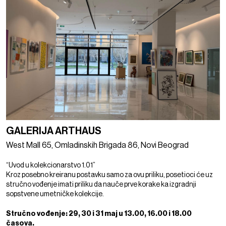
GALERIJA ARTHAUS
West Mall 65, Omladinskih Brigada 86, Novi Beograd
“Uvod u kolekcionarstvo 1.01”
Kroz posebno kreiranu postavku samo za ovu priliku, posetioci će uz
stručno vođenje imati priliku da nauče prve korake ka izgradnji
sopstvene umetničke kolekcije.
Stručno vođenje: 29, 30 i 31 maj u 13.00, 16.00 i 18.00
časova.