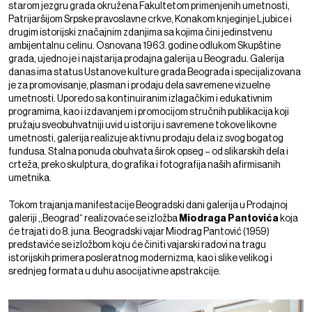
starom jezgru grada okružena Fakultetom primenjenih umetnosti,
Patrijaršijom Srpske pravoslavne crkve, Konakom knjeginje Ljubice i
drugim istorijski značajnim zdanjima sa kojima čini jedinstvenu
ambijentalnu celinu. Osnovana 1963. godine odlukom Skupštine
grada, ujedno je i najstarija prodajna galerija u Beogradu. Galerija
danas ima status Ustanove kulture grada Beograda i specijalizovana
je za promovisanje, plasman i prodaju dela savremene vizuelne
umetnosti. Uporedo sa kontinuiranim izlagačkim i edukativnim
programima, kao i izdavanjem i promocijom stručnih publikacija koji
pružaju sveobuhvatniji uvid u istoriju i savremene tokove likovne
umetnosti, galerija realizuje aktivnu prodaju dela iz svog bogatog
fundusa. Stalna ponuda obuhvata širok opseg – od slikarskih dela i
crteža, preko skulptura, do grafika i fotografija naših afirmisanih
umetnika.
Tokom trajanja manifestacije Beogradski dani galerija u Prodajnoj
galeriji ,,Beograd“ realizovaće se izložba
Miodraga Pantovića
koja
će trajati do 8. juna. Beogradski vajar Miodrag Pantović (1959)
predstaviće se izložbom koju će činiti vajarski radovi na tragu
istorijskih primera posleratnog modernizma, kao i slike velikog i
srednjeg formata u duhu asocijativne apstrakcije.