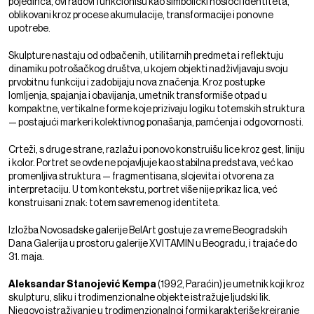
pojedinca, ovi radovi funkcionišu kao simbolički nosioci identiteta,
oblikovani kroz procese akumulacije, transformacije i ponovne
upotrebe.
Skulpture nastaju od odbačenih, utilitarnih predmeta i reflektuju
dinamiku potrošačkog društva, u kojem objekti nadživljavaju svoju
prvobitnu funkciju i zadobijaju nova značenja. Kroz postupke
lomljenja, spajanja i obavijanja, umetnik transformiše otpad u
kompaktne, vertikalne forme koje prizivaju logiku totemskih struktura
— postajući markeri kolektivnog ponašanja, pamćenja i odgovornosti.
Crteži, s druge strane, razlažu i ponovo konstruišu lice kroz gest, liniju
i kolor. Portret se ovde ne pojavljuje kao stabilna predstava, već kao
promenljiva struktura — fragmentisana, slojevita i otvorena za
interpretaciju. U tom kontekstu, portret više nije prikaz lica, već
konstruisani znak: totem savremenog identiteta.
Izložba Novosadske galerije BelArt gostuje za vreme Beogradskih
Dana Galerija u prostoru galerije XVITAMIN u Beogradu, i trajaće do
31. maja.
Aleksandar Stanojević Kempa
(1992, Paraćin) je umetnik koji kroz
skulpturu, sliku i trodimenzionalne objekte istražuje ljudski lik.
Njegovo istraživanje u trodimenzionalnoj formi karakteriše kreiranje