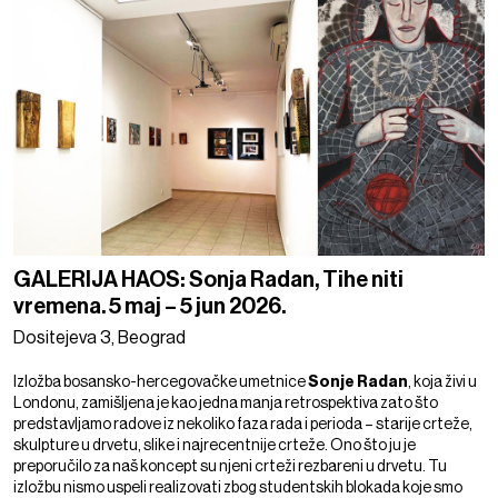
GALERIJA HAOS: Sonja Radan, Tihe niti
vremena. 5 maj – 5 jun 2026.
Dositejeva 3, Beograd
Izložba bosansko-hercegovačke umetnice
Sonje Radan
, koja živi u
Londonu, zamišljena je kao jedna manja retrospektiva zato što
predstavljamo radove iz nekoliko faza rada i perioda – starije crteže,
skulpture u drvetu, slike i najrecentnije crteže. Ono što ju je
preporučilo za naš koncept su njeni crteži rezbareni u drvetu. Tu
izložbu nismo uspeli realizovati zbog studentskih blokada koje smo