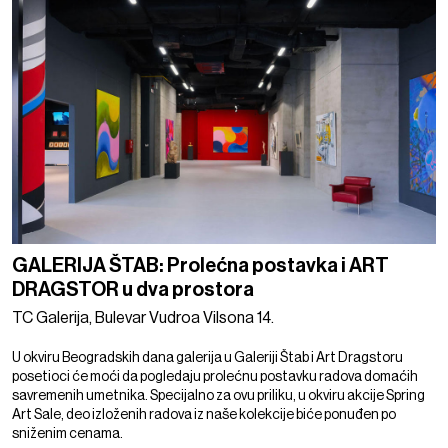
GALERIJA ŠTAB: Prolećna postavka i ART
DRAGSTOR u dva prostora
TC Galerija, Bulevar Vudroa Vilsona 14.
U okviru Beogradskih dana galerija u Galeriji Štab i Art Dragstoru
posetioci će moći da pogledaju prolećnu postavku radova domaćih
savremenih umetnika. Specijalno za ovu priliku, u okviru akcije Spring
Art Sale, deo izloženih radova iz naše kolekcije biće ponuđen po
sniženim cenama.