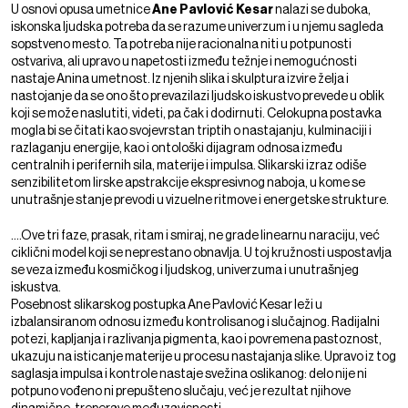
U osnovi opusa umetnice
Ane Pavlović Kesar
nalazi se duboka,
iskonska ljudska potreba da se razume univerzum i u njemu sagleda
sopstveno mesto. Ta potreba nije racionalna niti u potpunosti
ostvariva, ali upravo u napetosti između težnje i nemogućnosti
nastaje Anina umetnost. Iz njenih slika i skulptura izvire želja i
nastojanje da se ono što prevazilazi ljudsko iskustvo prevede u oblik
koji se može naslutiti, videti, pa čak i dodirnuti. Celokupna postavka
mogla bi se čitati kao svojevrstan triptih o nastajanju, kulminaciji i
razlaganju energije, kao i ontološki dijagram odnosa između
centralnih i perifernih sila, materije i impulsa. Slikarski izraz odiše
senzibilitetom lirske apstrakcije ekspresivnog naboja, u kome se
unutrašnje stanje prevodi u vizuelne ritmove i energetske strukture.
....Ove tri faze, prasak, ritam i smiraj, ne grade linearnu naraciju, već
ciklični model koji se neprestano obnavlja. U toj kružnosti uspostavlja
se veza između kosmičkog i ljudskog, univerzuma i unutrašnjeg
iskustva.
Posebnost slikarskog postupka Ane Pavlović Kesar leži u
izbalansiranom odnosu između kontrolisanog i slučajnog. Radijalni
potezi, kapljanja i razlivanja pigmenta, kao i povremena pastoznost,
ukazuju na isticanje materije u procesu nastajanja slike. Upravo iz tog
saglasja impulsa i kontrole nastaje svežina oslikanog: delo nije ni
potpuno vođeno ni prepušteno slučaju, već je rezultat njihove