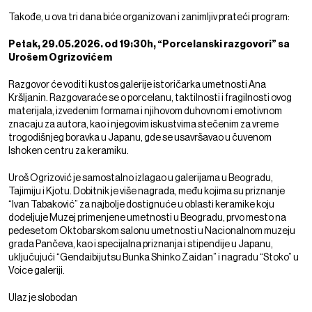
Takođe, u ova tri dana biće organizovan i zanimljiv prateći program:
Petak, 29.05.2026. od 19:30h, “Porcelanski razgovori” sa
Urošem Ogrizovićem
Razgovor će voditi kustos galerije istoričarka umetnosti Ana
Kršljanin. Razgovaraće se o porcelanu, taktilnosti i fragilnosti ovog
materijala, izvedenim formama i njihovom duhovnom i emotivnom
znacaju za autora, kao i njegovim iskustvima stečenim za vreme
trogodišnjeg boravka u Japanu, gde se usavršavao u čuvenom
Ishoken centru za keramiku.
Uroš Ogrizović je samostalno izlagao u galerijama u Beogradu,
Tajimiju i Kjotu. Dobitnik je više nagrada, među kojima su priznanje
“Ivan Tabaković” za najbolje dostignuće u oblasti keramike koju
dodeljuje Muzej primenjene umetnosti u Beogradu, prvo mesto na
pedesetom Oktobarskom salonu umetnosti u Nacionalnom muzeju
grada Pančeva, kao i specijalna priznanja i stipendije u Japanu,
uključujući “Gendaibijutsu Bunka Shinko Zaidan” i nagradu “Stoko” u
Voice galeriji.
Ulaz je slobodan