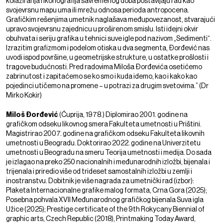
kolažiranja i ikonografija savremenog doba postavljaju rad kao
svojevrsnu mapu uma ili mrežu odnosa perioda antropocena.
Grafičkim rešenjima umetnik naglašava međupovezanost, stvarajući
upravo svojevrsnu zajednicu u proširenom smislu. Isti idejni okvir
obuhvata i seriju grafika u tehnici suve igle pod nazivom „Sedimenti“.
Izrazitim grafizmom i podelom otiska u dva segmenta, Đorđević nas
uvodi ispod površine, u geometrijske strukture, u ostatke prošlosti i
tragove budućnosti. Pred radovima Miloša Đorđevića osetićemo
zabrinutost i zapitaćemo se ko smo i kuda idemo, kao i kako kao
pojedinci utičemo na promene – u potrazi za drugim svetovima.” (Dr
Mirko Kokir)
Miloš Đorđević
(Ćuprija, 1978.) Diplomirao 2001. godine na
grafičkom odseku likovnog smera Fakulteta umetnosti u Prištini.
Magistrirao 2007. godine na grafičkom odseku Fakulteta likovnih
umetnosti u Beogradu. Doktorirao 2022. godine na Univerzitetu
umetnosti u Beogradu na smeru Teorija umetnosti i medija. Do sada
je izlagao na preko 250 nacionalnih i međunarodnih izložbi, bijenala i
trijenala i priredio više od trideset samostalnih izložbi u zemlji i
inostranstvu. Dobitnik je više nagrada za umetnički rad (izbor):
Plaketa Internacionalne grafike malog formata, Crna Gora (2025);
Posebna pohvala XVII Međunarodnog grafičkog bijenala Suva igla
Užice (2025); Prestige certificate of the 9th Rokycany Biennial of
graphic arts, Czech Republic (2018), Printmaking Today Award,