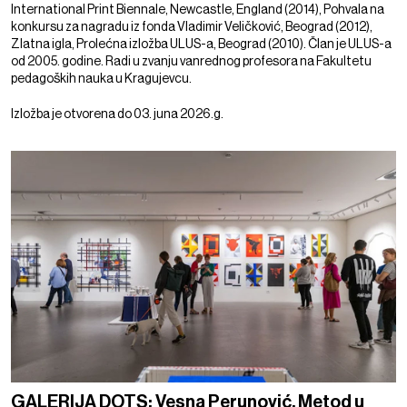
International Print Biennale, Newcastle, England (2014), Pohvala na
konkursu za nagradu iz fonda Vladimir Veličković, Beograd (2012),
Zlatna igla, Prolećna izložba ULUS-a, Beograd (2010). Član je ULUS-a
od 2005. godine. Radi u zvanju vanrednog profesora na Fakultetu
pedagoških nauka u Kragujevcu.
Izložba je otvorena do 03. juna 2026.g.
GALERIJA DOTS: Vesna Perunović, Metod u